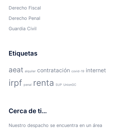
Derecho Fiscal
Derecho Penal
Guardia Civil
Etiquetas
aeat
contratación
internet
alquiler
covid-19
irpf
renta
penal
SUP
UnionGC
Cerca de ti…
Nuestro despacho se encuentra en un área