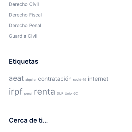
Derecho Civil
Derecho Fiscal
Derecho Penal
Guardia Civil
Etiquetas
aeat
contratación
internet
alquiler
covid-19
irpf
renta
penal
SUP
UnionGC
Cerca de ti…